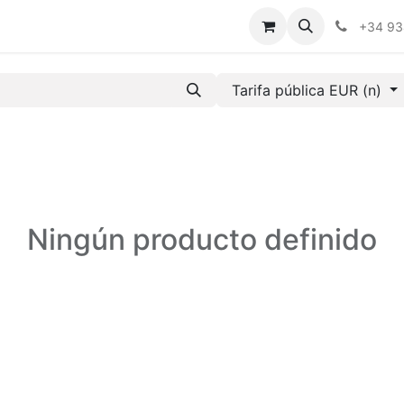
obre Nosotros
Nuestros Servicios
Sostenibilidad
Cont
+34 9
Tarifa pública EUR (n)
Ningún producto definido