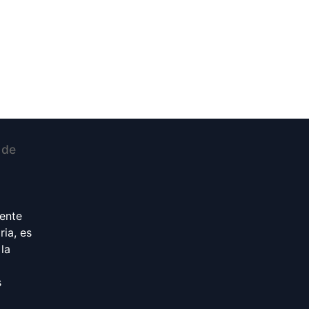
 de
iente
ria, es
la
s