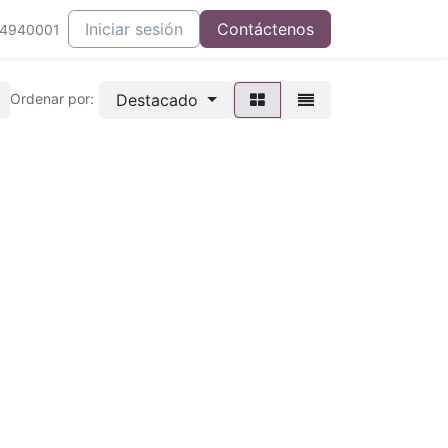
áctenos
Tienda
Iniciar sesión
Contáctenos
34940001
Destacado
Ordenar por: